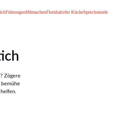
ich
Führungen
Mitmachen
Floridsdorfer Küche
Sprechstunde
tich
r? Zögere 
nd bemühe 
helfen.